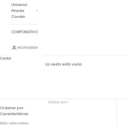
Universo
Pineda
Covalin
CORPORATIVO
INICIAR SESIÓN
Cesta
La cesta está vacía
Máscaras Mexicanas
Ordenar por
Ordenar por
Características
Más relevantes