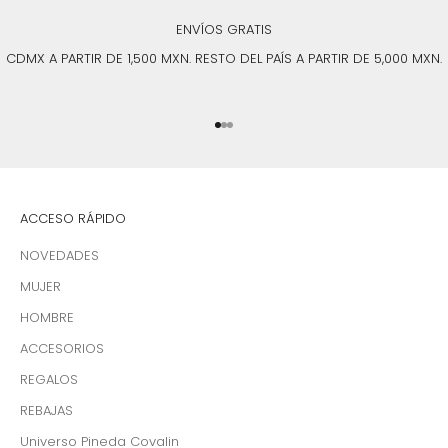
ENVÍOS GRATIS
CDMX A PARTIR DE 1,500 MXN. RESTO DEL PAÍS A PARTIR DE 5,000 MXN.
Ir al artículo 1
Ir al artículo 2
Ir al artículo 3
ACCESO RÁPIDO
NOVEDADES
MUJER
HOMBRE
ACCESORIOS
REGALOS
REBAJAS
Universo Pineda Covalin