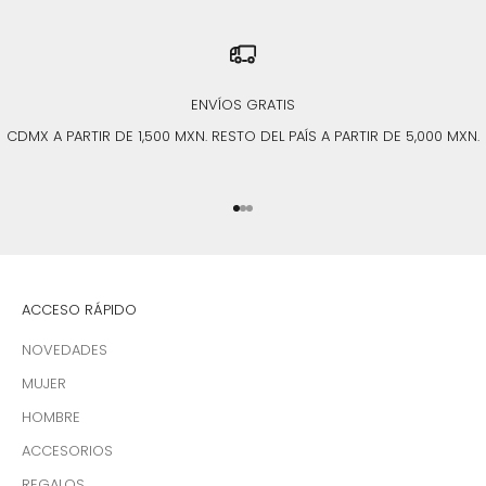
ENVÍOS GRATIS
CDMX A PARTIR DE 1,500 MXN. RESTO DEL PAÍS A PARTIR DE 5,000 MXN.
Ir al artículo 1
Ir al artículo 2
Ir al artículo 3
ACCESO RÁPIDO
NOVEDADES
MUJER
HOMBRE
ACCESORIOS
REGALOS