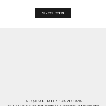
VER COLECCIÓN
LA RIQUEZA DE LA HERENCIA MEXICANA
PINEDA COVALIN
es una invitación a recorrer un México que