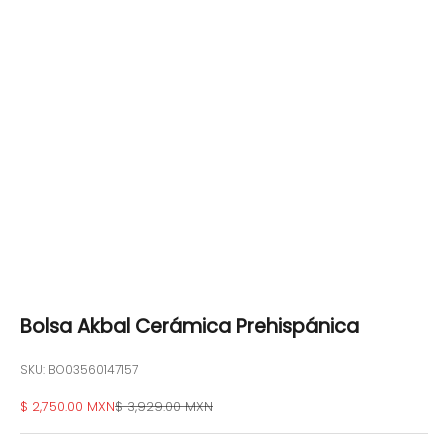
Bolsa Akbal Cerámica Prehispánica
SKU: BO03560147157
Precio de oferta
Precio normal
$ 2,750.00 MXN
$ 3,929.00 MXN