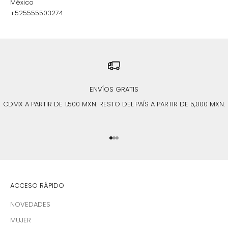
México
+525555503274
ENVÍOS GRATIS
CDMX A PARTIR DE 1,500 MXN. RESTO DEL PAÍS A PARTIR DE 5,000 MXN.
Ir al artículo 1
Ir al artículo 2
Ir al artículo 3
ACCESO RÁPIDO
NOVEDADES
MUJER