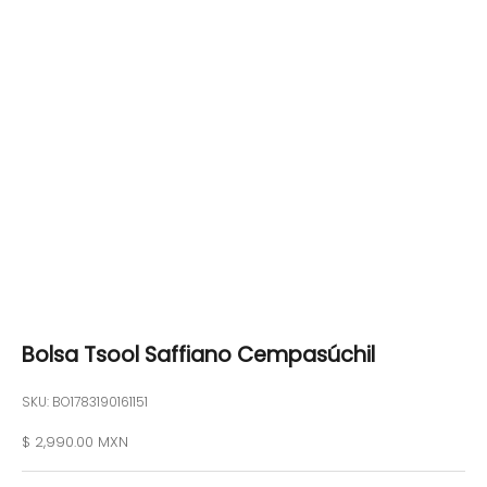
Bolsa Tsool Saffiano Cempasúchil
SKU: BO1783190161151
Precio de oferta
$ 2,990.00 MXN