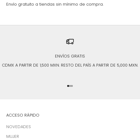
Envío gratuito a tiendas sin mínimo de compra.
ENVÍOS GRATIS
CDMX A PARTIR DE 1,500 MXN. RESTO DEL PAÍS A PARTIR DE 5,000 MXN.
Ir al artículo 1
Ir al artículo 2
Ir al artículo 3
ACCESO RÁPIDO
NOVEDADES
MUJER