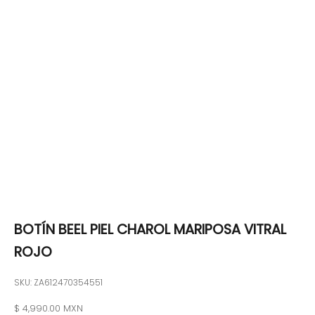
BOTÍN BEEL PIEL CHAROL MARIPOSA VITRAL
ROJO
SKU: ZA612470354551
Precio de oferta
$ 4,990.00 MXN