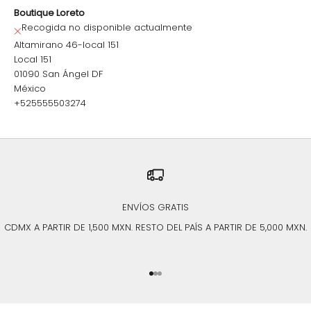
Boutique Loreto
Recogida no disponible actualmente
Altamirano 46-local 151
Local 151
01090 San Ángel DF
México
+525555503274
ENVÍOS GRATIS
CDMX A PARTIR DE 1,500 MXN. RESTO DEL PAÍS A PARTIR DE 5,000 MXN.
Ir al artículo 1
Ir al artículo 2
Ir al artículo 3