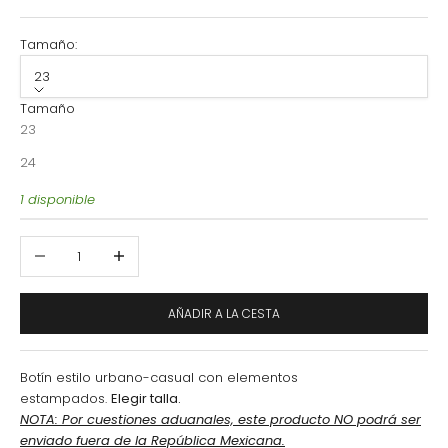
Tamaño:
23
Tamaño
23
24
1 disponible
Reducir cantidad
Aumentar cantidad
AÑADIR A LA CESTA
Botín
estilo urbano-casual con elementos
estampados.
Elegir talla.
NOTA: Por cuestiones aduanales, este producto NO podrá ser
enviado fuera de la República Mexicana.