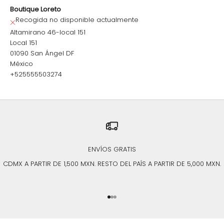
Boutique Loreto
Recogida no disponible actualmente
Altamirano 46-local 151
Local 151
01090 San Ángel DF
México
+525555503274
ENVÍOS GRATIS
CDMX A PARTIR DE 1,500 MXN. RESTO DEL PAÍS A PARTIR DE 5,000 MXN.
Ir al artículo 1
Ir al artículo 2
Ir al artículo 3