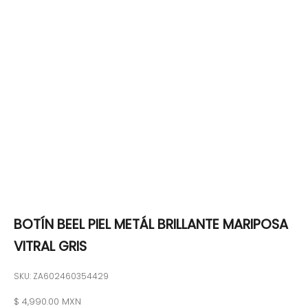
BOTÍN BEEL PIEL METÁL BRILLANTE MARIPOSA
VITRAL GRIS
SKU: ZA602460354429
Precio de oferta
$ 4,990.00 MXN