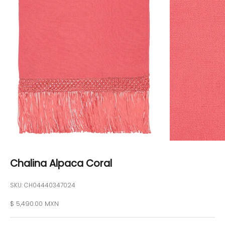
Chalina Alpaca Coral
SKU: CH04440347024
Precio de oferta
$ 5,490.00 MXN