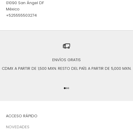
01090 San Ángel DF
México
+525555503274
ENVÍOS GRATIS
CDMX A PARTIR DE 1,500 MXN. RESTO DEL PAÍS A PARTIR DE 5,000 MXN.
Ir al artículo 1
Ir al artículo 2
Ir al artículo 3
ACCESO RÁPIDO
NOVEDADES