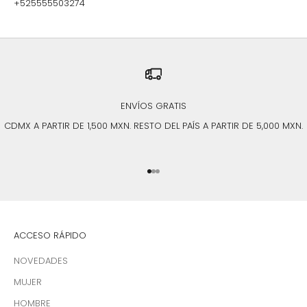
+525555503274
ENVÍOS GRATIS
CDMX A PARTIR DE 1,500 MXN. RESTO DEL PAÍS A PARTIR DE 5,000 MXN.
Ir al artículo 1
Ir al artículo 2
Ir al artículo 3
ACCESO RÁPIDO
NOVEDADES
MUJER
HOMBRE