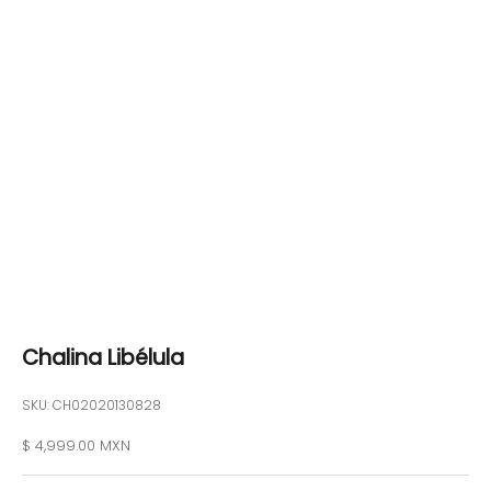
Chalina Libélula
SKU: CH02020130828
Precio de oferta
$ 4,999.00 MXN