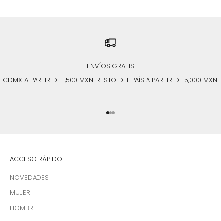
ENVÍOS GRATIS
CDMX A PARTIR DE 1,500 MXN. RESTO DEL PAÍS A PARTIR DE 5,000 MXN.
Ir al artículo 1
Ir al artículo 2
Ir al artículo 3
ACCESO RÁPIDO
NOVEDADES
MUJER
HOMBRE