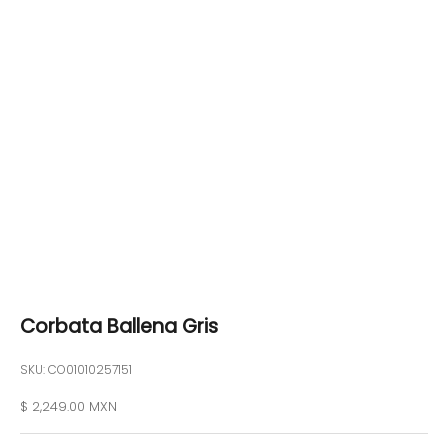
Corbata Ballena Gris
SKU: CO01010257151
Precio de oferta
$ 2,249.00 MXN