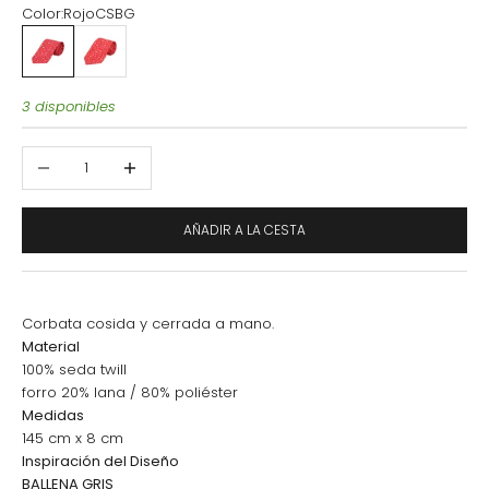
Color:
RojoCSBG
RojoCSBG
RojoNaranjaCSBG
3 disponibles
Reducir cantidad
Aumentar cantidad
AÑADIR A LA CESTA
Corbata cosida y cerrada a mano.
Material
100% seda twill
forro 20% lana / 80% poliéster
Medidas
145 cm x 8 cm
Inspiración del Diseño
BALLENA GRIS