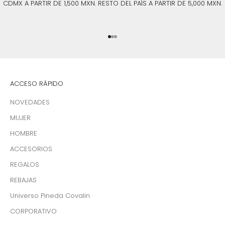
CDMX A PARTIR DE 1,500 MXN. RESTO DEL PAÍS A PARTIR DE 5,000 MXN.
Ir al artículo 1
Ir al artículo 2
Ir al artículo 3
ACCESO RÁPIDO
NOVEDADES
MUJER
HOMBRE
ACCESORIOS
REGALOS
REBAJAS
Universo Pineda Covalin
CORPORATIVO