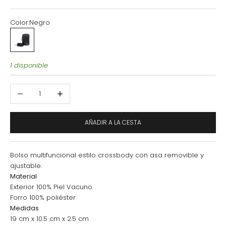
Color:
Negro
Negro
1 disponible
Reducir cantidad
Aumentar cantidad
AÑADIR A LA CESTA
Bolso multifuncional estilo crossbody con asa removible y
ajustable.
Material
Exterior 100% Piel Vacuno
Forro 100% poliéster
Medidas
19 cm x 10.5 cm x 2.5 cm