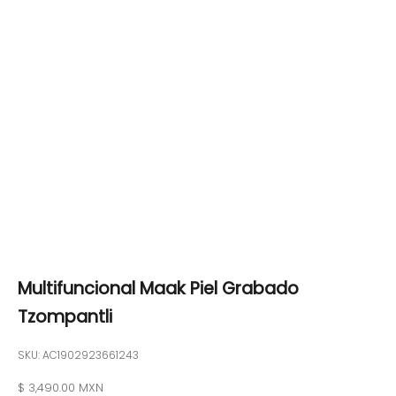
Multifuncional Maak Piel Grabado
Tzompantli
SKU: AC1902923661243
Precio de oferta
$ 3,490.00 MXN