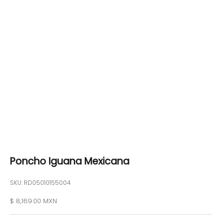
Poncho Iguana Mexicana
SKU: RD05010155004
Precio de oferta
$ 8,169.00 MXN