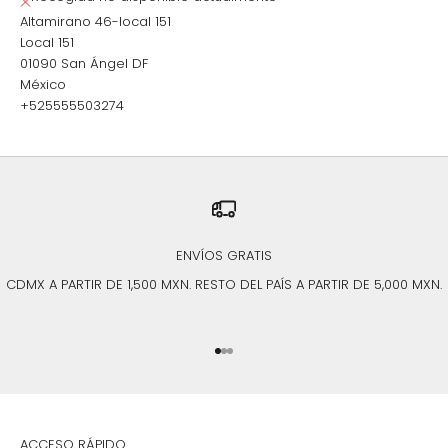
Altamirano 46-local 151
Local 151
01090 San Ángel DF
México
+525555503274
ENVÍOS GRATIS
CDMX A PARTIR DE 1,500 MXN. RESTO DEL PAÍS A PARTIR DE 5,000 MXN.
Ir al artículo 1
Ir al artículo 2
Ir al artículo 3
ACCESO RÁPIDO