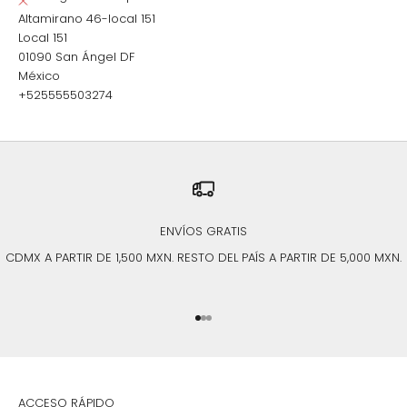
Altamirano 46-local 151
Local 151
01090 San Ángel DF
México
+525555503274
ENVÍOS GRATIS
CDMX A PARTIR DE 1,500 MXN. RESTO DEL PAÍS A PARTIR DE 5,000 MXN.
Ir al artículo 1
Ir al artículo 2
Ir al artículo 3
ACCESO RÁPIDO