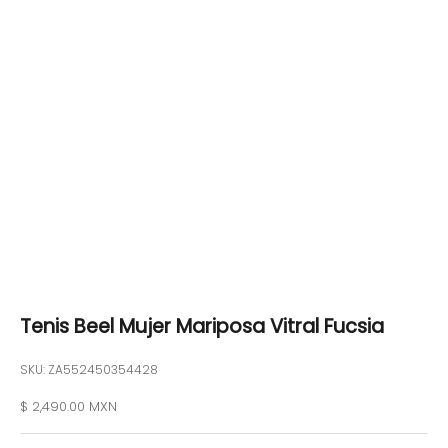
Tenis Beel Mujer Mariposa Vitral Fucsia
SKU: ZA552450354428
Precio de oferta
$ 2,490.00 MXN