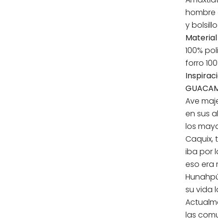
hombre c
y bolsill
Material
100% pol
forro 100
Inspirac
GUACA
Ave maje
en sus a
los may
Caquix,
iba por l
eso era 
Hunahpú 
su vida 
Actualm
las comu