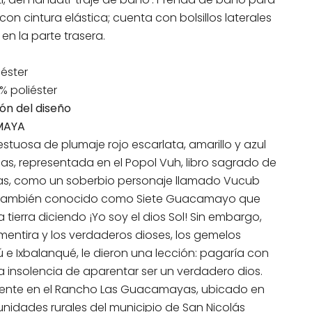
on cintura elástica; cuenta con bolsillos laterales
o en la parte trasera.
iéster
% poliéster
ión del diseño
MAYA
stuosa de plumaje rojo escarlata, amarillo y azul
las, representada en el Popol Vuh, libro sagrado de
as, como un soberbio personaje llamado Vucub
 también conocido como Siete Guacamayo que
a tierra diciendo ¡Yo soy el dios Sol! Sin embargo,
mentira y los verdaderos dioses, los gemelos
e Ixbalanqué, le dieron una lección: pagaría con
la insolencia de aparentar ser un verdadero dios.
ente en el Rancho Las Guacamayas, ubicado en
nidades rurales del municipio de San Nicolás