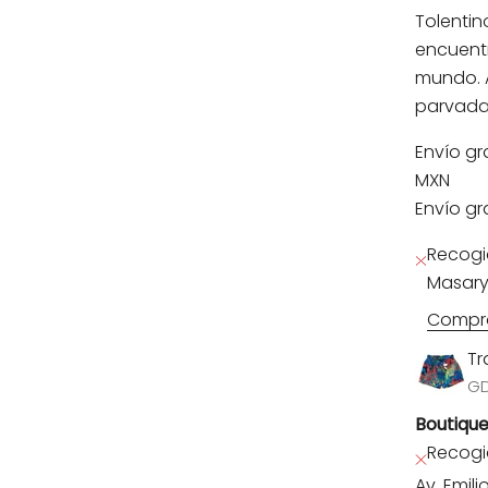
Tolentin
encuentr
mundo. A
parvada
Envío gr
MXN
Envío gr
Recogi
Masary
Compro
Tr
G
Boutiqu
Recogi
Av. Emil