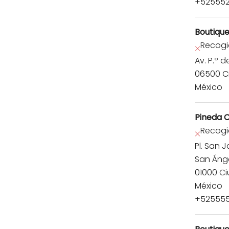
+52555
Boutiqu
Recogi
Av. P.º 
06500 C
México
Pineda C
Recogi
Pl. San 
San Áng
01000 C
México
+525555