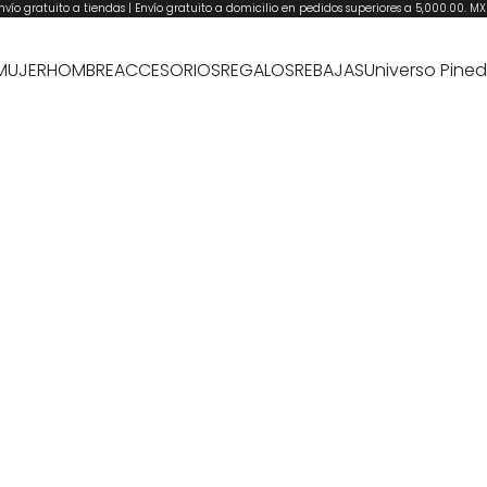
nvío gratuito a tiendas | Envío gratuito a domicilio en pedidos superiores a 5,000.00. M
MUJER
HOMBRE
ACCESORIOS
REGALOS
REBAJAS
Universo Pine