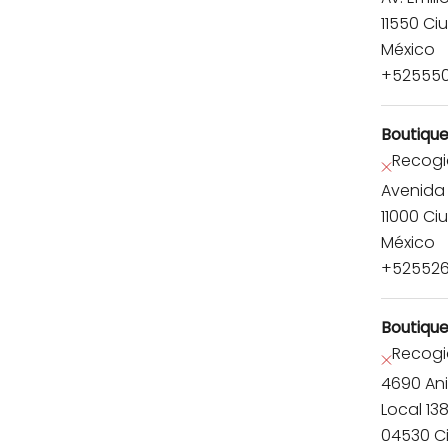
11550 Ci
México
+52555
Boutiqu
Recogi
Avenida 
11000 Ci
México
+52552
Boutique
Recogi
4690 Anil
Local 13
04530 C