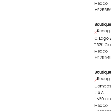
México
+525556
Boutique
Recogi
C. Lago 
11529 Ci
México
+52554
Boutiqu
Recogi
Campos E
215 A
11560 Ci
México