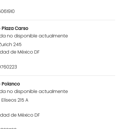
061910
 Plaza Carso
da no disponible actualmente
Zurich 245
udad de México DF
9760223
e Polanco
da no disponible actualmente
líseos 215 A
udad de México DF