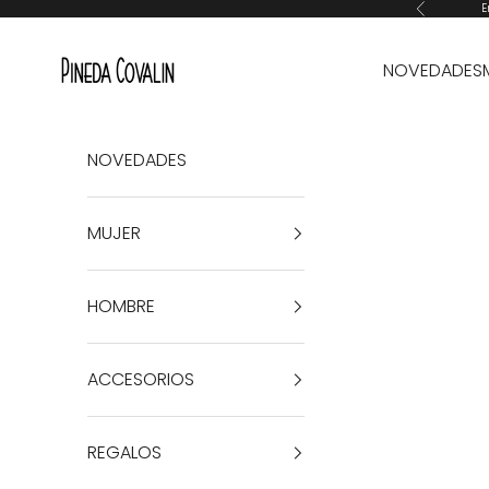
Ir al contenido
E
Anterior
Pineda Covalin
NOVEDADES
NOVEDADES
MUJER
HOMBRE
ACCESORIOS
REGALOS